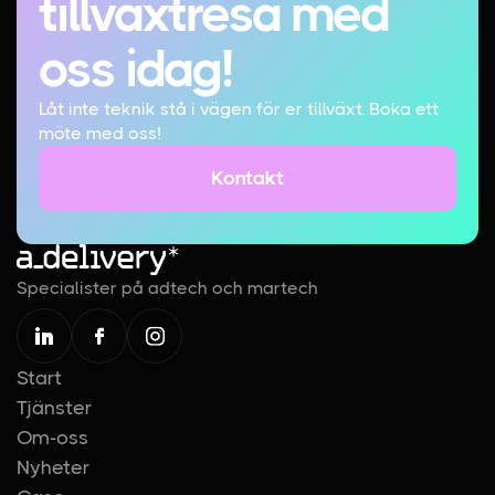
tillväxtresa med
oss idag!
Låt inte teknik stå i vägen för er tillväxt. Boka ett
möte med oss!
Kontakt
Kontakt
Specialister på adtech och martech
Start
Tjänster
Om-oss
Nyheter