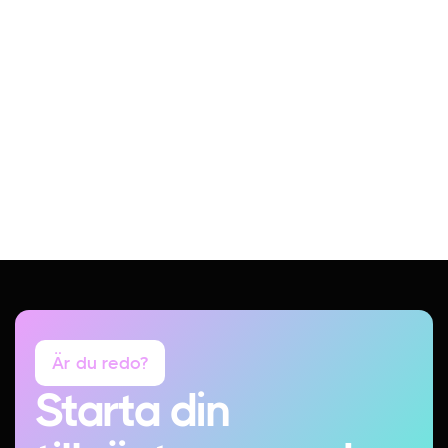
Är du redo?
Starta din