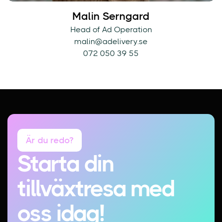
Malin Serngard
Head of Ad Operation
malin@adelivery.se
072 050 39 55
Är du redo?
Starta din
tillväxtresa med
oss idag!