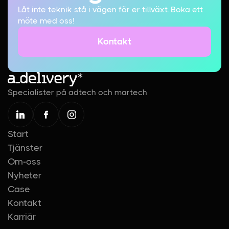
Låt inte teknik stå i vägen för er tillväxt. Boka ett
möte med oss!
Kontakt
Kontakt
Specialister på adtech och martech
Start
Tjänster
Om-oss
Nyheter
Case
Kontakt
Karriär