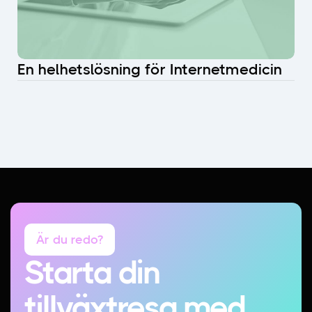
En helhetslösning för Internetmedicin
Är du redo?
Starta din
tillväxtresa med