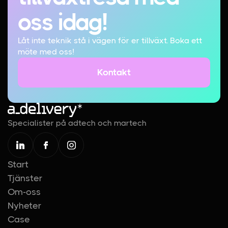
oss idag!
Låt inte teknik stå i vägen för er tillväxt. Boka ett
möte med oss!
Kontakt
Kontakt
Specialister på adtech och martech
Start
Tjänster
Om-oss
Nyheter
Case