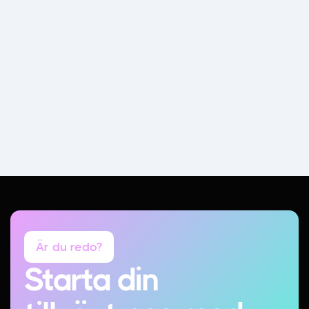
Är du redo?
Starta din