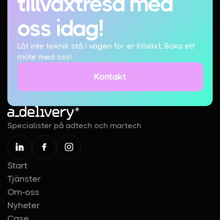
tillväxtresa med
oss idag!
Låt inte teknik stå i vägen för er tillväxt. Boka ett
möte med oss!
Kontakt
Kontakt
Specialister på adtech och martech
Start
Tjänster
Om-oss
Nyheter
Case