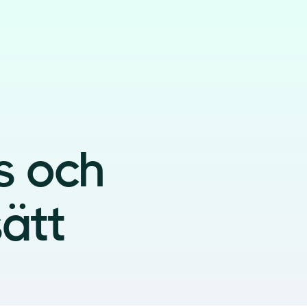
s och
ätt