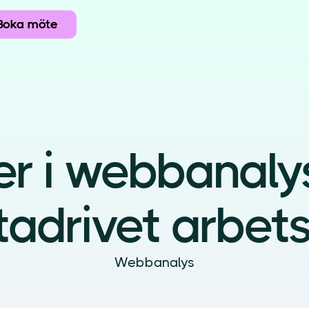
Boka möte
Boka möte
er i webbanaly
tadrivet arbets
Webbanalys